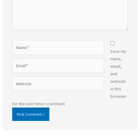
Name*
Save my
name,
Email*
email,
and
Website
website
in this
browser
for the next time I comment.