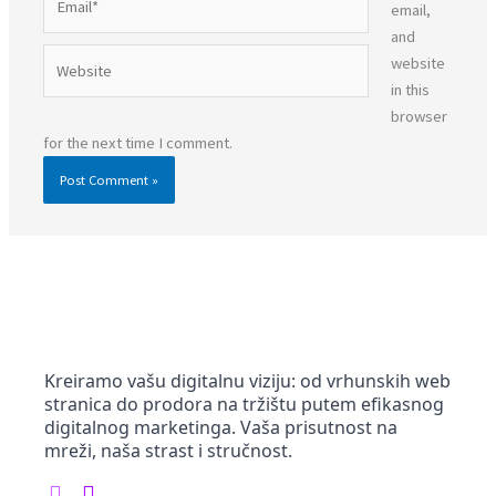
email,
and
Website
website
in this
browser
for the next time I comment.
Kreiramo vašu digitalnu viziju: od vrhunskih web
stranica do prodora na tržištu putem efikasnog
digitalnog marketinga. Vaša prisutnost na
mreži, naša strast i stručnost.
I
F