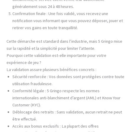
généralement sous 24 à 48 heures.
Confirmation finale : Une fois validé, vous recevez une
notification vous informant que vous pouvez déposer, jouer et
retirer vos gains en toute tranquillité.
Cette démarche est standard dans l’industrie, mais 5 Gringo mise
sur la rapidité et la simplicité pour limiter l’attente.
Pourquoi cette validation est-elle importante pour votre
expérience de jeu ?
La validation assure plusieurs bénéfices concrets :
Sécurité renforcée : Vos données sont protégées contre toute
utilisation frauduleuse.
Conformité légale : 5 Gringo respecte les normes
internationales anti-blanchiment d’argent (AML) et Know Your
Customer (KYC).
Déblocage des retraits : Sans validation, aucun retrait ne peut
être effectué.
Accès aux bonus exclusifs : La plupart des offres