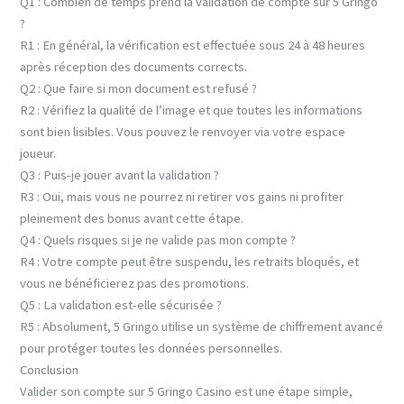
Q1 : Combien de temps prend la validation de compte sur 5 Gringo
?
R1 : En général, la vérification est effectuée sous 24 à 48 heures
après réception des documents corrects.
Q2 : Que faire si mon document est refusé ?
R2 : Vérifiez la qualité de l’image et que toutes les informations
sont bien lisibles. Vous pouvez le renvoyer via votre espace
joueur.
Q3 : Puis-je jouer avant la validation ?
R3 : Oui, mais vous ne pourrez ni retirer vos gains ni profiter
pleinement des bonus avant cette étape.
Q4 : Quels risques si je ne valide pas mon compte ?
R4 : Votre compte peut être suspendu, les retraits bloqués, et
vous ne bénéficierez pas des promotions.
Q5 : La validation est-elle sécurisée ?
R5 : Absolument, 5 Gringo utilise un système de chiffrement avancé
pour protéger toutes les données personnelles.
Conclusion
Valider son compte sur 5 Gringo Casino est une étape simple,