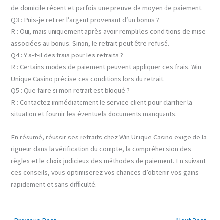
de domicile récent et parfois une preuve de moyen de paiement.
Q3 : Puis-je retirer l’argent provenant d’un bonus ?
R : Oui, mais uniquement après avoir rempli les conditions de mise
associées au bonus. Sinon, le retrait peut être refusé.
Q4 : Y a-t-il des frais pour les retraits ?
R : Certains modes de paiement peuvent appliquer des frais. Win
Unique Casino précise ces conditions lors du retrait.
Q5 : Que faire si mon retrait est bloqué ?
R : Contactez immédiatement le service client pour clarifier la
situation et fournir les éventuels documents manquants.
En résumé, réussir ses retraits chez Win Unique Casino exige de la
rigueur dans la vérification du compte, la compréhension des
règles et le choix judicieux des méthodes de paiement. En suivant
ces conseils, vous optimiserez vos chances d’obtenir vos gains
rapidement et sans difficulté.
←
Previous Post
Next Post
→