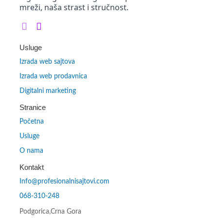
mreži, naša strast i stručnost.
I
F
n
a
s
c
Usluge
t
e
a
b
Izrada web sajtova
g
o
Izrada web prodavnica
r
o
a
k
Digitalni marketing
m
Stranice
Početna
Usluge
O nama
Kontakt
Info@profesionalnisajtovi.com
068-310-248
Podgorica,Crna Gora