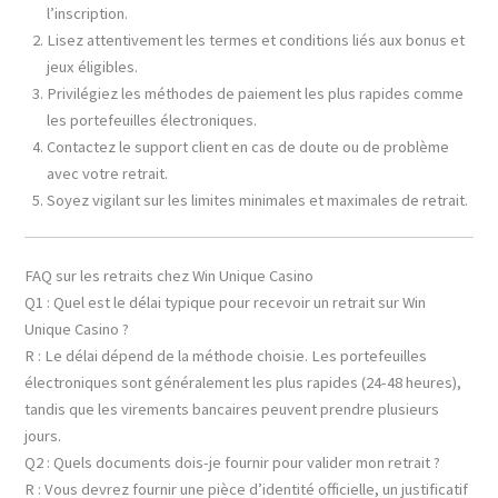
l’inscription.
Lisez attentivement les termes et conditions liés aux bonus et
jeux éligibles.
Privilégiez les méthodes de paiement les plus rapides comme
les portefeuilles électroniques.
Contactez le support client en cas de doute ou de problème
avec votre retrait.
Soyez vigilant sur les limites minimales et maximales de retrait.
FAQ sur les retraits chez Win Unique Casino
Q1 : Quel est le délai typique pour recevoir un retrait sur Win
Unique Casino ?
R : Le délai dépend de la méthode choisie. Les portefeuilles
électroniques sont généralement les plus rapides (24-48 heures),
tandis que les virements bancaires peuvent prendre plusieurs
jours.
Q2 : Quels documents dois-je fournir pour valider mon retrait ?
R : Vous devrez fournir une pièce d’identité officielle, un justificatif