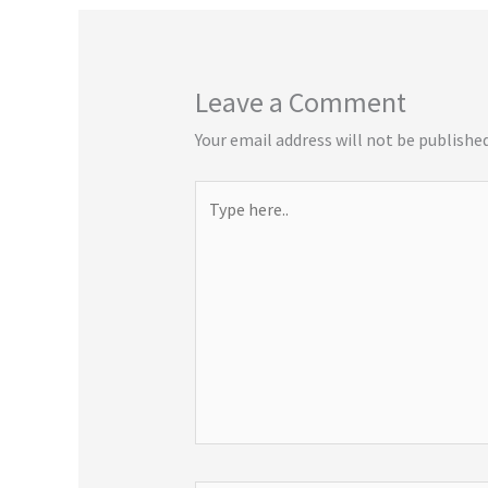
Leave a Comment
Your email address will not be published
Type
here..