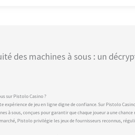
quité des machines à sous : un décryp
us sur Pistolo Casino ?
ute expérience de jeu en ligne digne de confiance. Sur Pistolo Casin
nes à sous, conçues pour garantir que chaque joueur a une chance 
 marché, Pistolo privilégie les jeux de fournisseurs reconnus, rég