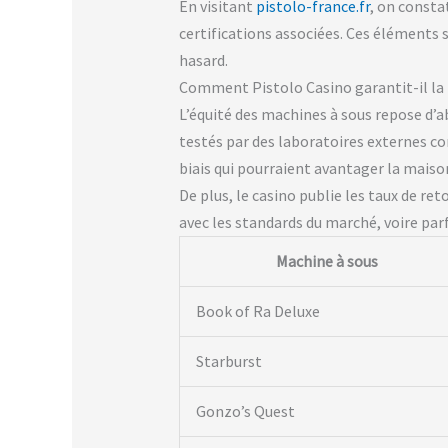
En visitant
pistolo-france.fr
, on consta
certifications associées. Ces éléments
hasard.
Comment Pistolo Casino garantit-il la 
L’équité des machines à sous repose d’a
testés par des laboratoires externes c
biais qui pourraient avantager la maiso
De plus, le casino publie les taux de r
avec les standards du marché, voire parf
Machine à sous
Book of Ra Deluxe
Starburst
Gonzo’s Quest