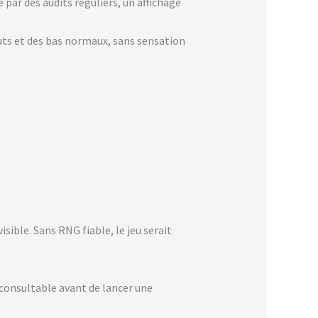
par des audits réguliers, un affichage
hauts et des bas normaux, sans sensation
ible. Sans RNG fiable, le jeu serait
 consultable avant de lancer une