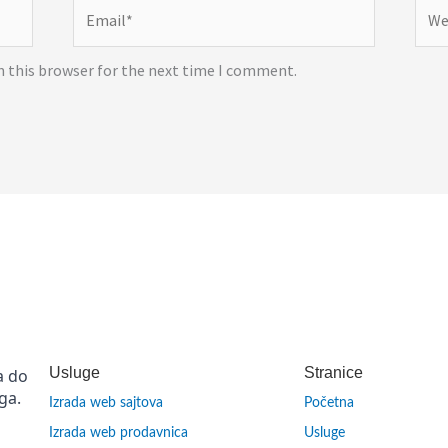
Email*
Webs
n this browser for the next time I comment.
Usluge
Stranice
a do
ga.
Izrada web sajtova
Početna
Izrada web prodavnica
Usluge