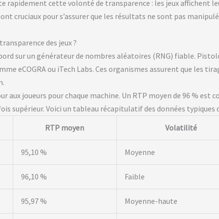
te rapidement cette volonté de transparence : les jeux affichent le
 sont cruciaux pour s’assurer que les résultats ne sont pas manip
transparence des jeux ?
bord sur un générateur de nombres aléatoires (RNG) fiable. Pistolo
omme eCOGRA ou iTech Labs. Ces organismes assurent que les tirag
n.
etour aux joueurs pour chaque machine. Un RTP moyen de 96 % est cou
ois supérieur. Voici un tableau récapitulatif des données typiques 
RTP moyen
Volatilité
95,10 %
Moyenne
96,10 %
Faible
95,97 %
Moyenne-haute