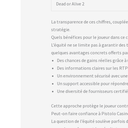
Dead or Alive 2
La transparence de ces chiffres, couplée 
stratégie.
Quels bénéfices pour le joueur dans ce 
L’équité ne se limite pas à garantir des 
quelques avantages concrets offerts par
Des chances de gains réelles grâce à 
Des informations claires sur les RTP e
Un environnement sécurisé avec une 
Un support accessible pour répondre à
Une diversité de fournisseurs certifié
Cette approche protège le joueur contre
Peut-on faire confiance à Pistolo Casino
La question de l’équité soulève parfois