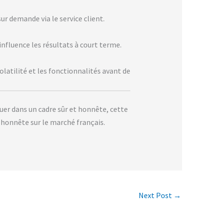
ur demande via le service client.
influence les résultats à court terme.
atilité et les fonctionnalités avant de
uer dans un cadre sûr et honnête, cette
honnête sur le marché français.
Next Post
→