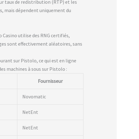
ur taux de redistribution (RTP) et les
ulés, mais dépendent uniquement du
 Casino utilise des RNG certifiés,
es sont effectivement aléatoires, sans
rant sur Pistolo, ce qui est en ligne
des machines à sous sur Pistolo :
Fournisseur
Novomatic
NetEnt
NetEnt