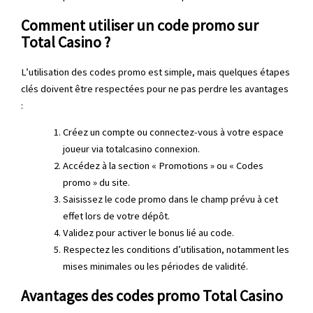
Comment utiliser un code promo sur
Total Casino ?
L’utilisation des codes promo est simple, mais quelques étapes
clés doivent être respectées pour ne pas perdre les avantages
:
Créez un compte ou connectez-vous à votre espace
joueur via totalcasino connexion.
Accédez à la section « Promotions » ou « Codes
promo » du site.
Saisissez le code promo dans le champ prévu à cet
effet lors de votre dépôt.
Validez pour activer le bonus lié au code.
Respectez les conditions d’utilisation, notamment les
mises minimales ou les périodes de validité.
Avantages des codes promo Total Casino