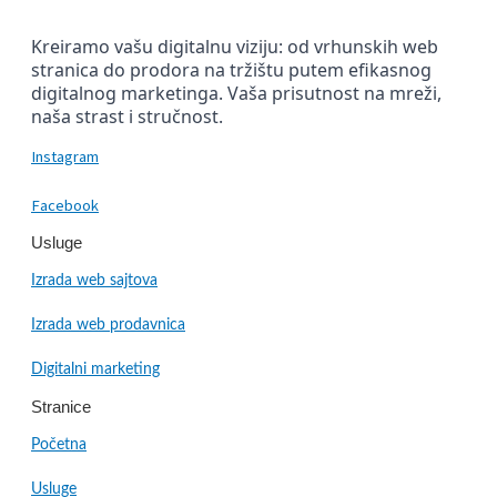
Kreiramo vašu digitalnu viziju: od vrhunskih web
stranica do prodora na tržištu putem efikasnog
digitalnog marketinga. Vaša prisutnost na mreži,
naša strast i stručnost.
Instagram
Facebook
Usluge
Izrada web sajtova
Izrada web prodavnica
Digitalni marketing
Stranice
Početna
Usluge