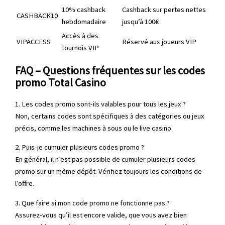
10% cashback
Cashback sur pertes nettes
CASHBACK10
hebdomadaire
jusqu’à 100€
Accès à des
VIPACCESS
Réservé aux joueurs VIP
tournois VIP
FAQ – Questions fréquentes sur les codes
promo Total Casino
1. Les codes promo sont-ils valables pour tous les jeux ?
Non, certains codes sont spécifiques à des catégories ou jeux
précis, comme les machines à sous ou le live casino.
2. Puis-je cumuler plusieurs codes promo ?
En général, il n’est pas possible de cumuler plusieurs codes
promo sur un même dépôt. Vérifiez toujours les conditions de
l’offre.
3. Que faire si mon code promo ne fonctionne pas ?
Assurez-vous qu’il est encore valide, que vous avez bien