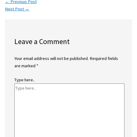
←
Previous Post
Next Post
→
Leave a Comment
Your email address will not be published.
Required fields
are marked
*
Type here..