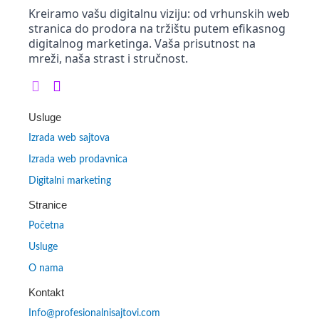
Kreiramo vašu digitalnu viziju: od vrhunskih web
stranica do prodora na tržištu putem efikasnog
digitalnog marketinga. Vaša prisutnost na
mreži, naša strast i stručnost.
I
F
n
a
s
c
Usluge
t
e
a
b
Izrada web sajtova
g
o
Izrada web prodavnica
r
o
a
k
Digitalni marketing
m
Stranice
Početna
Usluge
O nama
Kontakt
Info@profesionalnisajtovi.com