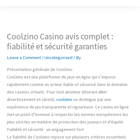
Skip
to
content
Coolzino Casino avis complet :
fiabilité et sécurité garanties
Leave a Comment
/
Uncategorized
/ By
Présentation générale de Coolzino
Coolzino est une plateforme de jeux en ligne qui s’impose
rapidement comme un acteur fiable et sécurisé dans le domaine
des casinos virtuels. Pour tout amateur désirant allier
divertissement et sûreté,
coolzino
se distingue par une
expérience de jeu transparente et rigoureuse. Ce casino en ligne
met un point d’honneur à respecter les normes européennes les
plus strictes en matière de protection des joueurs et d’équité.
Fiabilité et sécurité : un engagement fort
La fiabilité de Coolzino repose sur plusieurs critères essentiels.