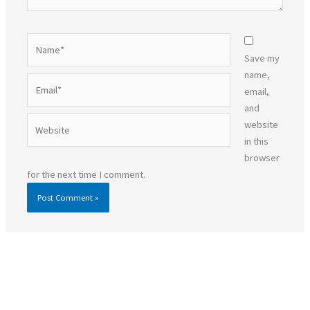
Name*
Save my
name,
Email*
email,
and
Website
website
in this
browser
for the next time I comment.