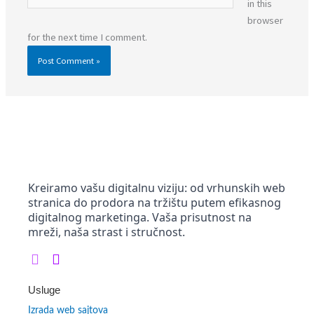
in this
browser
for the next time I comment.
Kreiramo vašu digitalnu viziju: od vrhunskih web
stranica do prodora na tržištu putem efikasnog
digitalnog marketinga. Vaša prisutnost na
mreži, naša strast i stručnost.
I
F
n
a
s
c
Usluge
t
e
a
b
Izrada web sajtova