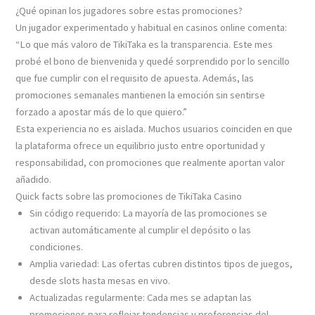
¿Qué opinan los jugadores sobre estas promociones?
Un jugador experimentado y habitual en casinos online comenta:
“Lo que más valoro de TikiTaka es la transparencia. Este mes
probé el bono de bienvenida y quedé sorprendido por lo sencillo
que fue cumplir con el requisito de apuesta. Además, las
promociones semanales mantienen la emoción sin sentirse
forzado a apostar más de lo que quiero.”
Esta experiencia no es aislada. Muchos usuarios coinciden en que
la plataforma ofrece un equilibrio justo entre oportunidad y
responsabilidad, con promociones que realmente aportan valor
añadido.
Quick facts sobre las promociones de TikiTaka Casino
Sin código requerido: La mayoría de las promociones se
activan automáticamente al cumplir el depósito o las
condiciones.
Amplia variedad: Las ofertas cubren distintos tipos de juegos,
desde slots hasta mesas en vivo.
Actualizadas regularmente: Cada mes se adaptan las
promociones para reflejar tendencias y preferencias del