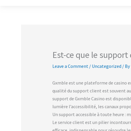
Skip
to
content
Est-ce que le support
Leave a Comment
/
Uncategorized
/ By
Gxmble est une plateforme de casino en 
qualité du support client est souvent aus
support de Gxmble Casino est disponibl
lumière l’accessibilité, les canaux propos
Un support accessible à toute heure : m
Le service client est un pilier incontou
efficace, indispensable pour résoudre l