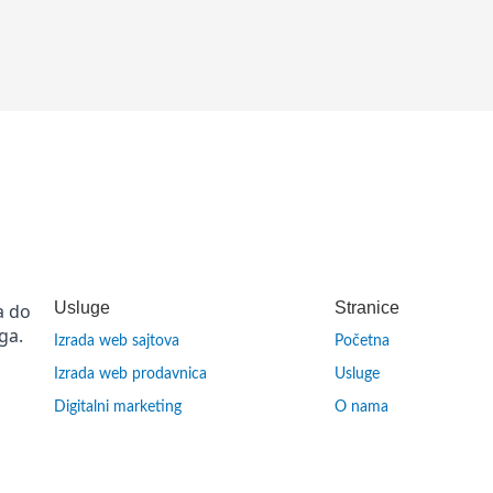
Usluge
Stranice
a do
ga.
Izrada web sajtova
Početna
Izrada web prodavnica
Usluge
Digitalni marketing
O nama