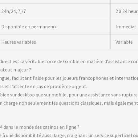
24h/24, 7j/7
2 à 24 heu
Disponible en permanence
Immédiat
Heures variables
Variable
direct est la véritable force de Gxmble en matière d’assistance co
 atout majeur ?
gue, facilitant l’aide pour les joueurs francophones et internatio
ess et l’attente en cas de problème urgent.
bien sur desktop que sur mobile, pour une assistance sans rupture
n charge non seulement les questions classiques, mais également 
24 dans le monde des casinos en ligne ?
 à une disponibilité aussi large, craignant un service superficiel 