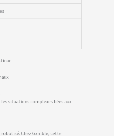
res
ntinue.
naux.
.
les situations complexes liées aux
ou robotisé. Chez Gxmble, cette