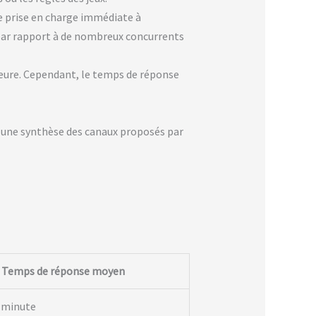
une prise en charge immédiate à
 par rapport à de nombreux concurrents
heure. Cependant, le temps de réponse
ci une synthèse des canaux proposés par
Temps de réponse moyen
 minute