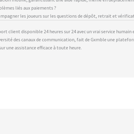
oblèmes liés aux paiements ?
pagner les joueurs sur les questions de dépôt, retrait et vérificat
rt client disponible 24 heures sur 24 avec un vrai service humain 
iversité des canaux de communication, fait de Gxmble une platefor
ur une assistance efficace à toute heure.