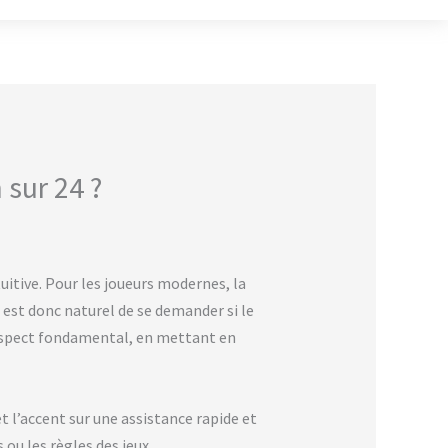
 sur 24 ?
uitive. Pour les joueurs modernes, la
l est donc naturel de se demander si le
t aspect fondamental, en mettant en
t l’accent sur une assistance rapide et
ou les règles des jeux.